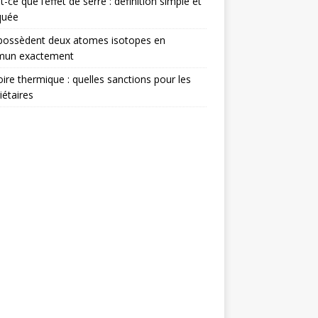
t-ce que l’effet de serre : définition simple et
quée
possèdent deux atomes isotopes en
un exactement
ire thermique : quelles sanctions pour les
iétaires