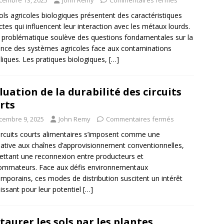
ols agricoles biologiques présentent des caractéristiques
nctes qui influencent leur interaction avec les métaux lourds.
 problématique soulève des questions fondamentales sur la
ience des systèmes agricoles face aux contaminations
liques. Les pratiques biologiques,
[…]
luation de la durabilité des circuits
rts
cembre 9, 2025
John Remy
Commentaires fermés
ircuits courts alimentaires s’imposent comme une
native aux chaînes d’approvisionnement conventionnelles,
ttant une reconnexion entre producteurs et
ommateurs. Face aux défis environnementaux
mporains, ces modes de distribution suscitent un intérêt
issant pour leur potentiel
[…]
taurer les sols par les plantes