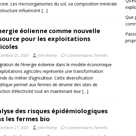
Qu’es
ine. Les microorganismes du sol, sa composition minérale
expli
 structure influencent
[…]
Que 
comm
nergie éolienne comme nouvelle
Passo
source pour les exploitations
propr
icoles
cembre 25, 2025
John Remy
Commentaires fermés
égration de l’énergie éolienne dans le modèle économique
xploitations agricoles représente une transformation
nde du métier d’agriculteur. Cette diversification
étique permet aux fermes de devenir des sites de
ction d’électricité tout en maintenant leur
[…]
lyse des risques épidémiologiques
s les fermes bio
cembre 21, 2025
John Remy
Commentaires fermés