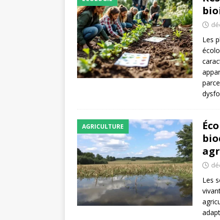
bio
dé
Les p
écolo
carac
appar
parce
dysf
Éco
AGRICULTURE
bio
agr
dé
Les s
vivan
agric
adapt