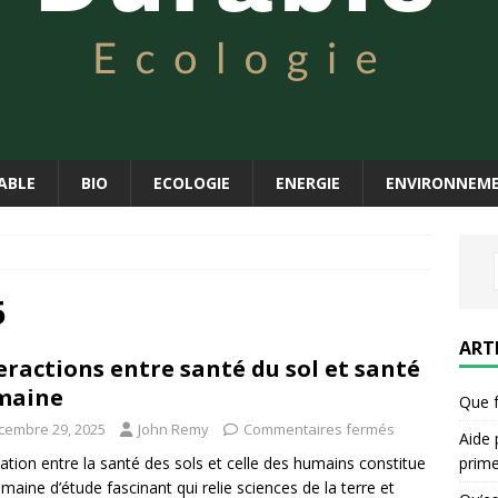
ABLE
BIO
ECOLOGIE
ENERGIE
ENVIRONNEM
5
ART
eractions entre santé du sol et santé
maine
Que f
cembre 29, 2025
John Remy
Commentaires fermés
Aide 
prim
lation entre la santé des sols et celle des humains constitue
maine d’étude fascinant qui relie sciences de la terre et