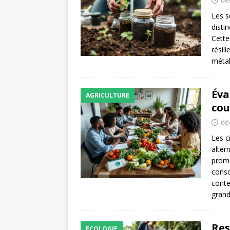
Les s
disti
Cette
résil
métal
Éva
AGRICULTURE
cou
dé
Les c
alter
prome
cons
conte
grand
Res
ECOLOGIE