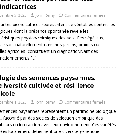
indicatrices
cembre 5, 2025
John Remy
Commentaires fermés
lantes bioindicatrices représentent de véritables sentinelles
giques dont la présence spontanée révèle les
téristiques physico-chimiques des sols. Ces végétaux,
aissant naturellement dans nos jardins, prairies ou
lles agricoles, constituent un diagnostic vivant des
onctionnements
[…]
logie des semences paysannes:
diversité cultivée et résilience
icole
cembre 1, 2025
John Remy
Commentaires fermés
emences paysannes représentent un patrimoine biologique
t, façonné par des siècles de sélection empirique des
ulteurs en interaction avec leur environnement. Ces variétés
ées localement détiennent une diversité génétique