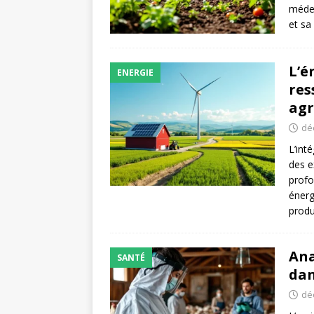
médec
et sa
L’é
ENERGIE
res
agr
dé
L’int
des e
profo
énerg
produ
Ana
SANTÉ
dan
dé