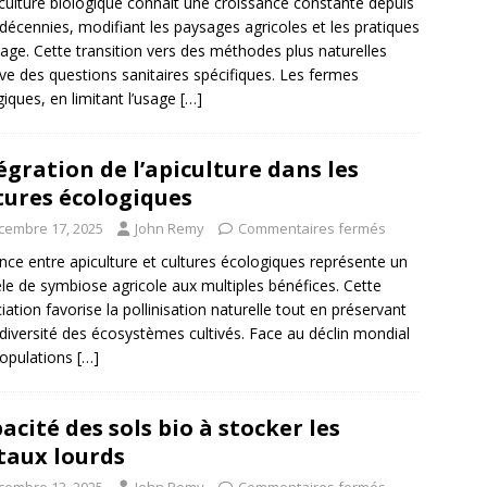
iculture biologique connaît une croissance constante depuis
décennies, modifiant les paysages agricoles et les pratiques
vage. Cette transition vers des méthodes plus naturelles
ve des questions sanitaires spécifiques. Les fermes
giques, en limitant l’usage
[…]
égration de l’apiculture dans les
tures écologiques
cembre 17, 2025
John Remy
Commentaires fermés
iance entre apiculture et cultures écologiques représente un
e de symbiose agricole aux multiples bénéfices. Cette
iation favorise la pollinisation naturelle tout en préservant
odiversité des écosystèmes cultivés. Face au déclin mondial
opulations
[…]
acité des sols bio à stocker les
aux lourds
cembre 13, 2025
John Remy
Commentaires fermés