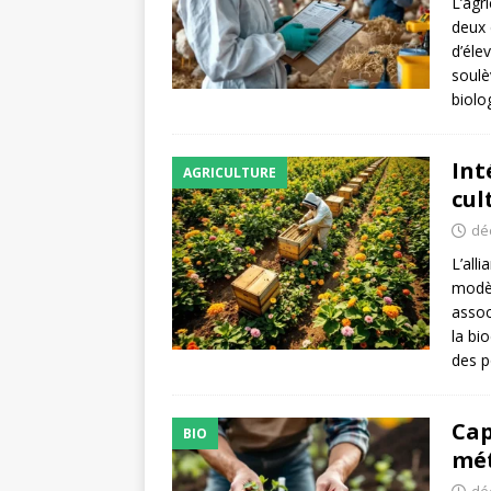
L’agr
deux 
d’éle
soulè
biolo
Int
AGRICULTURE
cul
dé
L’all
modèl
assoc
la bi
des p
Cap
BIO
mét
dé